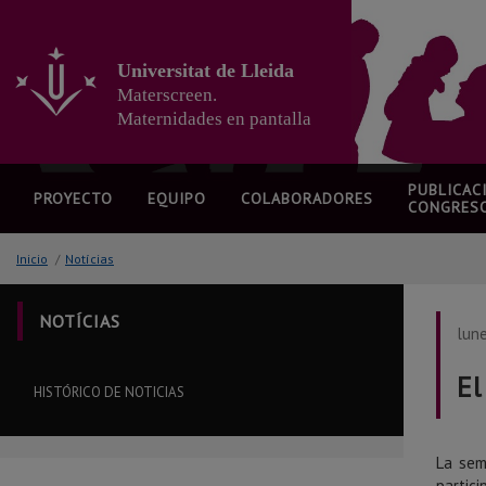
Ir
al
contenido
Universitat de Lleida
principal
Materscreen.
de
la
Maternidades en pantalla
página
PUBLICAC
PROYECTO
EQUIPO
COLABORADORES
CONGRES
Inicio
/
Notícias
NOTÍCIAS
lun
El
HISTÓRICO DE NOTICIAS
La sem
partic