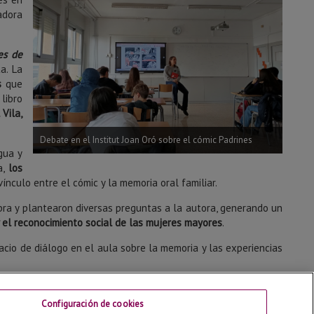
adora
es de
a. La
s
que
libro
 Vila,
Debate en el Institut Joan Oró sobre el cómic Padrines
gua y
a,
los
vínculo entre el cómic y la memoria oral familiar.
bra y plantearon diversas preguntas a la autora, generando un
y el reconocimiento social de las mujeres mayores
.
pacio de diálogo en el aula sobre la memoria y las experiencias
Configuración de cookies