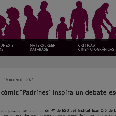
IONES Y
MATERSCREEN
CRÍTICAS
OS
DATABASE
CINEMATOGRÁFICAS
es, 16 marzo de 2026
 cómic "Padrines" inspira un debate e
ana pasada, los alumnos de
4º de ESO del Institut Joan Oró de L
iparon en un taller para debatir sobre el papel de las mujeres mayor