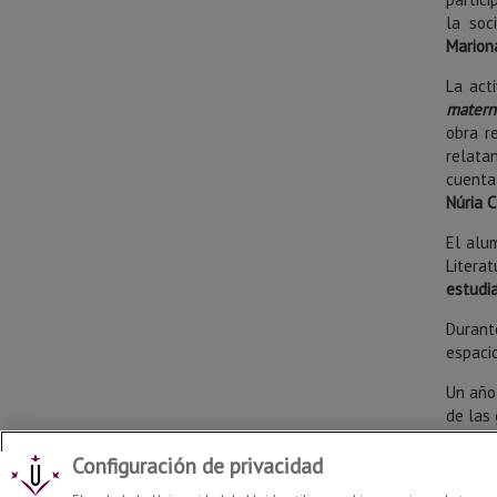
la soc
Marion
La act
materni
obra r
relatan
cuenta
Núria C
El alu
Litera
estudi
Durant
espaci
Un año 
de las 
Configuración de privacidad