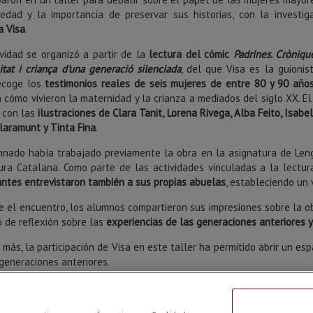
iedad y la importancia de preservar sus historias, con la investig
a Visa
.
ividad se organizó a partir de la
lectura del cómic
Padrines. Cròniqu
tat i criança d'una generació silenciada
, del que Visa es la guionist
ecoge los
testimonios reales de seis mujeres de entre 80 y 90 año
 cómo vivieron la maternidad y la crianza a mediados del siglo XX. El 
 con las
ilustraciones de Clara Tanit, Lorena Rivega, Alba Feito, Isabel
laramunt y Tinta Fina
.
mnado había trabajado previamente la obra en la asignatura de Len
tura Catalana. Como parte de las actividades vinculadas a la lectur
antes entrevistaron también a sus propias abuelas
, estableciendo un 
e el encuentro, los alumnos compartieron sus impresiones sobre la o
o de reflexión sobre las
experiencias de las generaciones anteriores 
más, la participación de Visa en este taller ha permitido abrir un es
generaciones anteriores.