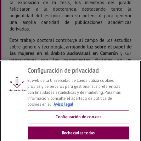
la exposición de la tesis, los miembros del jurado
felicitaron a la doctoranda, destacando tanto la
originalidad del estudio como su potencial para generar
una amplia cantidad de publicaciones académicas
derivadas.
Este trabajo doctoral contribuye al campo de los estudios
sobre género y tecnología,
arrojando luz sobre el papel de
las mujeres en el ámbito audiovisual en Camerún
y sus
interacciones con las herramientas digitales en un
contexto cultural y profesional específico.
Configuración de privacidad
El web de la Universidad de Lleida utiliza cookies
propias y de terceros para gestionar sus preferencias
con finalidades estadísticas y de marketing. Para más
información, consulte el apartado de política de
cookies en el
Aviso legal
Materscreen. Maternidades en pantalla
2026
© | Telf:
+34 973 70 20 00 | materscreen@udl.cat
Configuración de cookies
Contactar
Rechazarlas todas