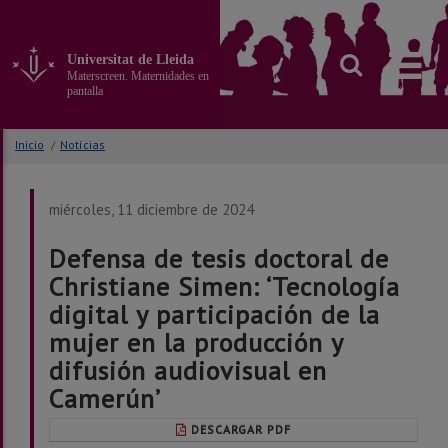
Ir
al
contenido
Universitat de Lleida
principal
Materscreen. Maternidades en
de
pantalla
la
página
Inicio
/
Notícias
miércoles, 11 diciembre de 2024
Defensa de tesis doctoral de
Christiane Simen: ‘Tecnología
digital y participación de la
mujer en la producción y
difusión audiovisual en
Camerún’
DESCARGAR PDF