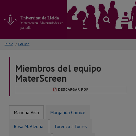
Ir
al
contenido
Universitat de Lleida
principal
Materscreen. Maternidades en
de
pantalla
la
página
Inicio
/
Equipo
Miembros del equipo
MaterScreen
DESCARGAR PDF
Mariona Visa
Margarida Carnicé
Rosa M. Alzuria
Lorenzo J. Torres