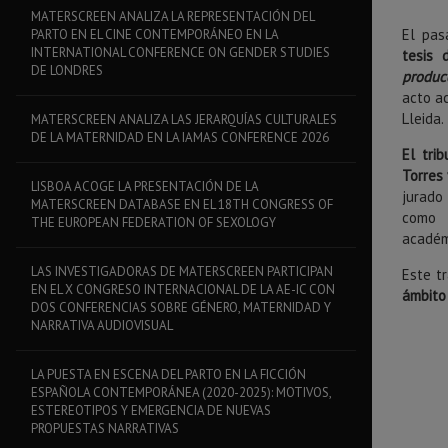
MATERSCREEN ANALIZA LA REPRESENTACIÓN DEL
El pas
PARTO EN EL CINE CONTEMPORÁNEO EN LA
INTERNATIONAL CONFERENCE ON GENDER STUDIES
tesis 
DE LONDRES
produc
acto ac
Lleida.
MATERSCREEN ANALIZA LAS JERARQUÍAS CULTURALES
DE LA MATERNIDAD EN LA IAMAS CONFERENCE 2026
El tri
Torres 
LISBOA ACOGE LA PRESENTACIÓN DE LA
jurado
MATERSCREEN DATABASE EN EL 18TH CONGRESS OF
como 
THE EUROPEAN FEDERATION OF SEXOLOGY
académ
LAS INVESTIGADORAS DE MATERSCREEN PARTICIPAN
Este t
EN EL X CONGRESO INTERNACIONAL DE LA AE-IC CON
ámbito
DOS CONFERENCIAS SOBRE GÉNERO, MATERNIDAD Y
NARRATIVA AUDIOVISUAL
LA PUESTA EN ESCENA DEL PARTO EN LA FICCIÓN
ESPAÑOLA CONTEMPORÁNEA (2020-2025): MOTIVOS,
ESTEREOTIPOS Y EMERGENCIA DE NUEVAS
PROPUESTAS NARRATIVAS