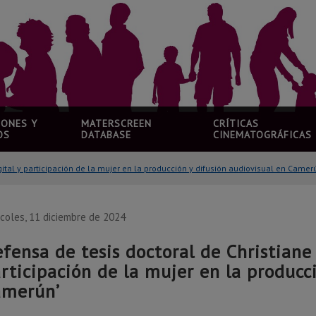
IONES Y
MATERSCREEN
CRÍTICAS
OS
DATABASE
CINEMATOGRÁFICAS
gital y participación de la mujer en la producción y difusión audiovisual en Camer
coles, 11 diciembre de 2024
fensa de tesis doctoral de Christiane 
rticipación de la mujer en la producc
amerún’