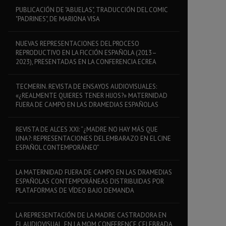
PUBLICACIÓN DE "ABUELAS", TRADUCCIÓN DEL COMIC
"PADRINES", DE MARIONA VISA
NUEVAS REPRESENTACIONES DEL PROCESO
REPRODUCTIVO EN LA FICCIÓN ESPAÑOLA (2013–
2023), PRESENTADAS EN LA CONFERENCIA ECREA
TECMERIN. REVISTA DE ENSAYOS AUDIOVISUALES:
«¿REALMENTE QUIERES TENER HIJOS?» MATERNIDAD
FUERA DE CAMPO EN LAS DRAMEDIAS ESPAÑOLAS
REVISTA DE ALCES XXI: “¿MADRE NO HAY MÁS QUE
UNA?: REPRESENTACIONES DEL EMBARAZO EN EL CINE
ESPAÑOL CONTEMPORÁNEO”
LA MATERNIDAD FUERA DE CAMPO EN LAS DRAMEDIAS
ESPAÑOLAS CONTEMPORÁNEAS DISTRIBUIDAS POR
PLATAFORMAS DE VÍDEO BAJO DEMANDA
LA REPRESENTACIÓN DE LA MADRE CASTRADORA EN
EL AUDIOVISUAL, EN LA MOM CONFERENCE CELEBRADA