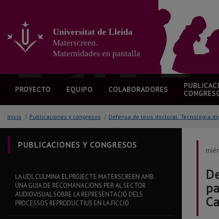
Ir
al
contenido
Universitat de Lleida
principal
Materscreen.
de
la
Maternidades en pantalla
página
PUBLICAC
PROYECTO
EQUIPO
COLABORADORES
CONGRES
Inicio
/
Publicaciones y congresos
/
Defensa de tesis doctoral: ‘Tecnología di
PUBLICACIONES Y CONGRESOS
miér
De
LA UDL CULMINA EL PROJECTE MATERSCREEN AMB
pa
UNA GUIA DE RECOMANACIONS PER AL SECTOR
AUDIOVISUAL SOBRE LA REPRESENTACIÓ DELS
C
PROCESSOS REPRODUCTIUS EN LA FICCIÓ