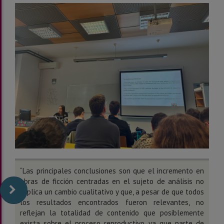
“
Las principale
s conc
l
u
siones son que e
l incremento en
obras de ficción centradas en el sujeto de análisis no
impl
ica un cambio cualitativo
y que,
a pesar de que todos
los resultados encontrados fueron relevantes, no
reflejan
la totalidad de contenido que posiblemente
exista sobre
el proceso reproductivo
, ya que parte de