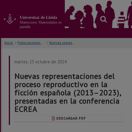
Ir
al
contenido
Universitat de Lleida
principal
Materscreen. Maternidades en
de
pantalla
la
página
Inicio
/
Publicaciones y congresos
/
Nuevas representaciones del proceso reproductivo en la ficción española (2013–2023), presentadas en la conferencia ECREA
martes, 15 octubre de 2024
Nuevas representaciones del
proceso reproductivo en la
ficción española (2013–2023),
presentadas en la conferencia
ECREA
DESCARGAR PDF