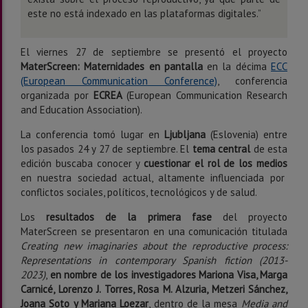
este no está indexado
en las plataformas digitales.
”
El viernes 27 de septiembre se presentó el proyecto
MaterScreen:
Maternidades en pantalla
en la décima
ECC
(European Communication Conference)
, conferencia
organizada por
ECREA
(
European Communication Research
and Education Association
).
La conferencia tomó lugar en
Ljubljana
(Eslovenia) entre
los pasados 24 y 27 de septiembre. El
tema central
de esta
edición buscaba conocer y
cuestionar el rol de los medios
en nuestra sociedad actual, altamente influenciada por
conflictos sociales, políticos, tecnológicos y de salud.
Los
resultados de la primera fase
del proyecto
Mater
Sc
reen se presentaron
en una
comunicación titulada
Creating new imaginaries about the reproductive process:
Representations in contemporary Spanish fiction (2013-
2023)
,
en nombre de
los investigadores Mariona Visa, Marga
Carnicé, Lorenzo J. Torres, Rosa M. Alzuria, Metzeri Sánchez,
Joana Soto y Mariana Loezar
, dentro de la mesa
Media and