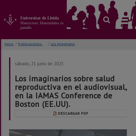
Ir
al
contenido
Universitat de Lleida
principal
Materscreen. Maternidades en
de
pantalla
la
página
Inicio
/
Publicaciones y congresos
/
Los imaginarios sobre salud reproductiva en el audiovisual, en la IAMAS Conference de Boston (EE.UU).
sábado, 21 junio de 2025
Los imaginarios sobre salud
reproductiva en el audiovisual,
en la IAMAS Conference de
Boston (EE.UU).
DESCARGAR PDF