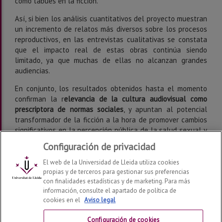
como tabúes en la ficción.
Así, si bien los análisis cuantitativos del proyecto muestran
un incremento de relatos más diversos sobre los procesos
reproductivos, en las entrevistas cualitativas se constata
que el impacto real de estas obras continúa siendo
limitado, ya que muchas de ellas no alcanzan grandes
audiencias.
En conjunto, los resultados obtenidos hasta el momento
confirman la r
elevancia de la cultura audiovisual como
prescriptora de normas sociales
, y apuntan al potencial
transformador de la ficción a la hora de promover cambios
significativos en la percepción pública de la salud sexual y
reproductiva.
Configuración de privacidad
El web de la Universidad de Lleida utiliza cookies
propias y de terceros para gestionar sus preferencias
con finalidades estadísticas y de marketing. Para más
información, consulte el apartado de política de
cookies en el
Aviso legal
Materscreen. Maternidades en pantalla
2026
© | Telf:
+34 973 70 20 00 | materscreen@udl.cat
Configuración de cookies